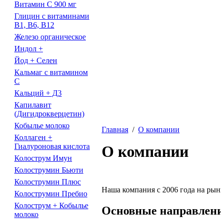
Витамин С 900 мг
Глицин с витаминами
В1, В6, В12
Железо органическое
Индол +
Йод + Селен
Кальмаг с витамином
С
Кальций + Д3
Капилавит
(Дигидрокверцетин)
Кобылье молоко
Главная
/
О компании
Коллаген +
Гиалуроновая кислота
О компании
Колострум Имун
Колострумин Бьюти
Колострумин Плюс
Наша компания с 2006 года на рын
Колострумин Пребио
Колострум + Кобылье
Основные направлени
молоко