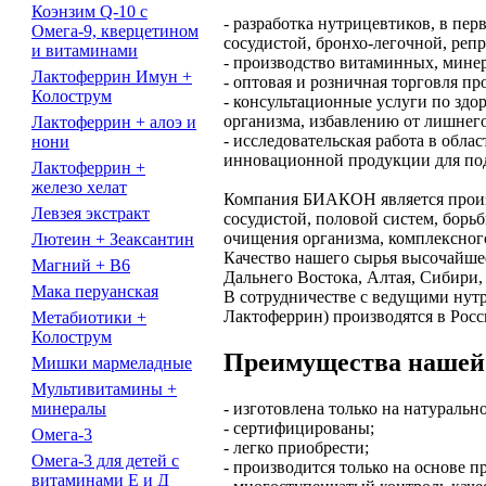
Коэнзим Q-10 с
- разработка нутрицевтиков, в пе
Омега-9, кверцетином
сосудистой, бронхо-легочной, репр
и витаминами
- производство витаминных, мине
Лактоферрин Имун +
- оптовая и розничная торговля пр
Колострум
- консультационные услуги по зд
организма, избавлению от лишнего
Лактоферрин + алоэ и
- исследовательская работа в обл
нони
инновационной продукции для под
Лактоферрин +
железо хелат
Компания БИАКОН является произ
Левзея экстракт
сосудистой, половой систем, борь
очищения организма, комплексног
Лютеин + Зеаксантин
Качество нашего сырья высочайшее
Магний + B6
Дальнего Востока, Алтая, Сибири, 
Мака перуанская
В сотрудничестве с ведущими нутр
Лактоферрин) производятся в Росс
Метабиотики +
Колострум
Преимущества нашей
Мишки мармеладные
Мультивитамины +
- изготовлена только на натуральн
минералы
- сертифицированы;
Омега-3
- легко приобрести;
Омега-3 для детей с
- производится только на основе 
витаминами Е и Д