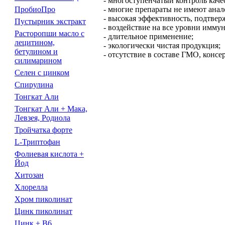
- многоступенчатый контроль каче
- многие препараты не имеют анал
ПробиоПро
- высокая эффективность, подтве
Пустырник экстракт
- воздействие на все уровни иммун
Расторопши масло с
- длительное применение;
лецитином,
- экологически чистая продукция;
бетулином и
- отсутствие в составе ГМО, конс
силимарином
Селен с цинком
Спирулина
Тонгкат Али
Тонгкат Али + Мака,
Левзея, Родиола
Тройчатка форте
L-Триптофан
Фолиевая кислота +
Йод
Хитозан
Хлорелла
Хром пиколинат
Цинк пиколинат
Цинк + В6