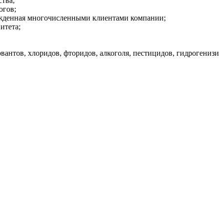
ства;
огов;
ржденная многочисленными клиентами компании;
итета;
ервантов, хлоридов, фторидов, алкоголя, пестицидов, гидрогени