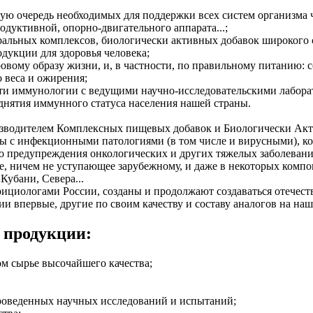
рвую очередь необходимых для поддержки всех систем организма 
одуктивной, опорно-двигательного аппарата...;
ральных комплексов, биологически активных добавок широкого с
одукции для здоровья человека;
оровому образу жизни, и, в частности, по правильному питанию
 веса и ожирения;
асти иммунологии с ведущими научно-исследовательскими лабора
нятия иммунного статуса населения нашей страны.
водителем Комплексных пищевых добавок и Биологически Акт
бы с инфекционными патологиями (в том числе и вирусными), к
о предупреждения онкологических и других тяжелых заболеваний
, ничем не уступающее зарубежному, и даже в некоторых компон
Кубани, Севера...
ициологами России, созданы и продолжают создаваться отечеств
ии впервые, другие по своим качеству и составу аналогов на на
 продукции:
ом сырье высочайшего качества;
проведенных научных исследований и испытаний;